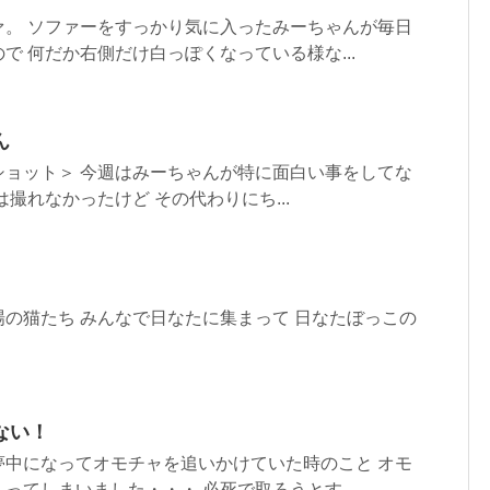
ァ。 ソファーをすっかり気に入ったみーちゃんが毎日
で 何だか右側だけ白っぽくなっている様な...
ん
ショット＞ 今週はみーちゃんが特に面白い事をしてな
撮れなかったけど その代わりにち...
の猫たち みんなで日なたに集まって 日なたぼっこの
ない！
夢中になってオモチャを追いかけていた時のこと オモ
ってしまいました・・・ 必死で取ろうとす...