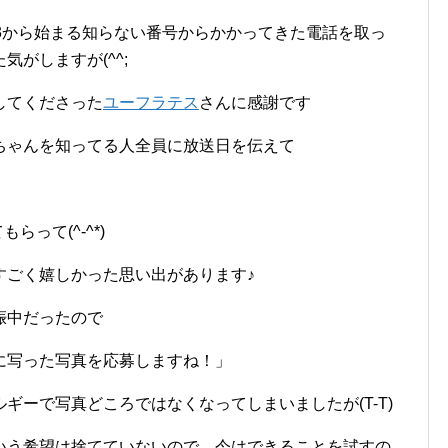
3から始まる知らない番号からかかってきた電話を取っ
がしますが(^^;
してくださった
ユーフラテス
さんに感謝です
ちゃんを知ってる人全員に放送日を伝えて
らって(^-^*)
すごく嬉しかった思い出があります♪
娠中だったので
に写った写真を応募しますね！」
ギーで写真どころではなくなってしまいましたが(T-T)
いう希望は捨てていないので、今はできることを試すの