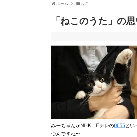
ホーム
ねこ
「ねこのうた」の思
みーちゃんがNHK Eテレの
0655
とい
つんですね〜。