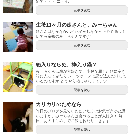
めて・・・ ニオイ...
記事を読む
生後11ヶ月の娘さんと、みーちゃん
娘さんはなかなかハイハイをしなかったので 近くに
いても余裕のみーちゃんです(^^
記事を読む
箱入りならぬ、枠入り猫？
みーちゃんは箱が大好きで、小包が届くたびに空き
箱に入ってみたり スーツケースに忍び込んだりして
いるのですが どうやら箱じゃなくて、ジ...
記事を読む
カリカリのためなら…
昨日のブログを見ていただいた方はお気づきかと思
いますが、みーちゃんは食べることが大好き！ 毎
日、あの手この手でご飯をねだりにきます ...
記事を読む