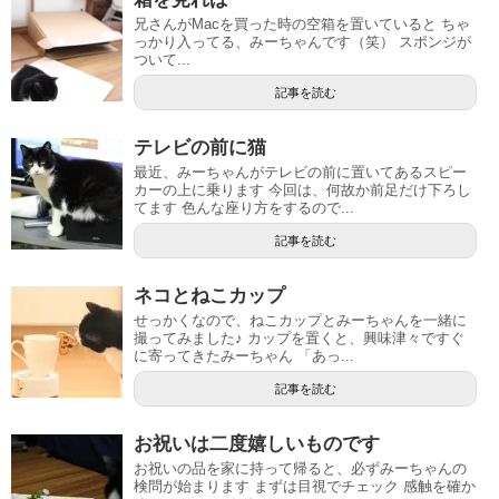
兄さんがMacを買った時の空箱を置いていると ちゃ
っかり入ってる、みーちゃんです（笑） スポンジが
ついて...
記事を読む
テレビの前に猫
最近、みーちゃんがテレビの前に置いてあるスピー
カーの上に乗ります 今回は、何故か前足だけ下ろし
てます 色んな座り方をするので...
記事を読む
ネコとねこカップ
せっかくなので、ねこカップとみーちゃんを一緒に
撮ってみました♪ カップを置くと、興味津々ですぐ
に寄ってきたみーちゃん 「あっ...
記事を読む
お祝いは二度嬉しいものです
お祝いの品を家に持って帰ると、必ずみーちゃんの
検問が始まります まずは目視でチェック 感触を確か