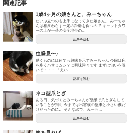
関連記事
1歳4ヶ月の娘さんと、みーちゃん
だいぶ立つのも上手になってきた娘さん。 みーちゃ
んは相変わらず一定の距離を保つので キャットタワ
ーの上が一番の安全地帯の...
記事を読む
虫発見〜♪
動くものには何でも興味を示すみーちゃん 今回は床
を歩くハサミムシ？に興味津々です まずは匂いを嗅
いで・・・ 「えい...
記事を読む
ネコ型爪とぎ
ある日、気づくとみーちゃんが壁紙で爪とぎをして
いることが判明 今までは出窓横の壁紙と小さい襖だ
けだったのに… そんな訳で、みーち...
記事を読む
箱を見れば