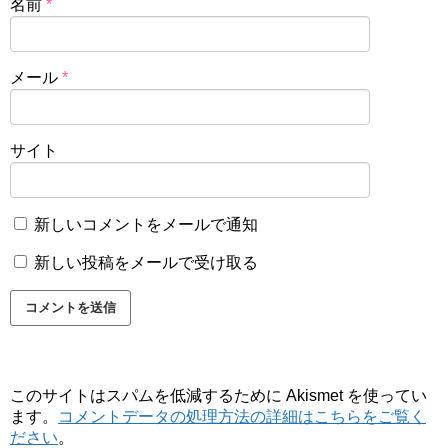
名前
*
メール
*
サイト
新しいコメントをメールで通知
新しい投稿をメールで受け取る
このサイトはスパムを低減するために Akismet を使ってい
ます。
コメントデータの処理方法の詳細はこちらをご覧く
ださい
。