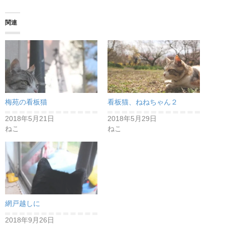
関連
梅苑の看板猫
看板猫、ねねちゃん２
2018年5月21日
2018年5月29日
ねこ
ねこ
網戸越しに
2018年9月26日