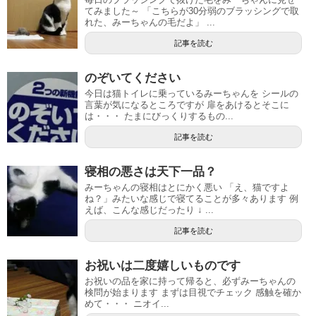
てみました～ 「こちらが30分弱のブラッシングで取
れた、みーちゃんの毛だよ」 ...
記事を読む
のぞいてください
今日は猫トイレに乗っているみーちゃんを シールの
言葉が気になるところですが 扉をあけるとそこに
は・・・ たまにびっくりするもの...
記事を読む
寝相の悪さは天下一品？
みーちゃんの寝相はとにかく悪い 「え、猫ですよ
ね？」みたいな感じで寝てることが多々あります 例
えば、こんな感じだったり ↓ ...
記事を読む
お祝いは二度嬉しいものです
お祝いの品を家に持って帰ると、必ずみーちゃんの
検問が始まります まずは目視でチェック 感触を確か
めて・・・ ニオイ...