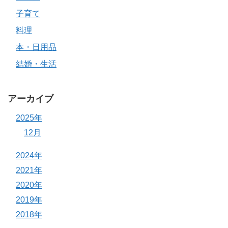
子育て
料理
本・日用品
結婚・生活
アーカイブ
2025年
12月
2024年
2021年
2020年
2019年
2018年