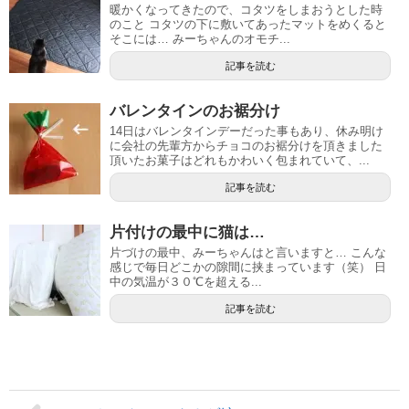
暖かくなってきたので、コタツをしまおうとした時
のこと コタツの下に敷いてあったマットをめくると
そこには… みーちゃんのオモチ...
記事を読む
バレンタインのお裾分け
14日はバレンタインデーだった事もあり、休み明け
に会社の先輩方からチョコのお裾分けを頂きました
頂いたお菓子はどれもかわいく包まれていて、...
記事を読む
片付けの最中に猫は…
片づけの最中、みーちゃんはと言いますと… こんな
感じで毎日どこかの隙間に挟まっています（笑） 日
中の気温が３０℃を超える...
記事を読む