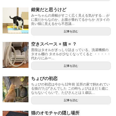
錯覚だと思うけど
みーちゃんの肩幅がすごく広く見える気がする… が
に股だからなのか、お腹が垂れてるからか ガタイの
良い猫に見えるから不思議...
記事を読む
空きスペース + 猫 = ？
普段はタオルがぎっしり詰まっている、洗濯機横の
タオル棚の タオルが少なくなってくると ・・・・・
代わりにみー...
記事を読む
ちょびの初恋
ちょびの初恋は今から12年前 近所の家で飼われてい
る猫の“たび”さんでした この時ちょびはまだ１歳に
ならないくらいで、たびさんとは１歳以...
記事を読む
猫のオモチャの隠し場所