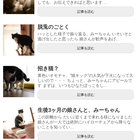
しでも、お伝えできればと思います ...
記事を読む
脱兎のごとく
ハッとした様子で振り返る、みーちゃん いそいそと
逃げ出したと思ったら 娘さんが歓声をあげ...
記事を読む
招き猫？
黄色いオモチャ、“猫キック”の人気が下火になって久
しいので・・・ ちょっと、みーちゃんにアピールで
す まずは、いつもひなたぼっこをし...
記事を読む
生後3ヶ月の娘さんと、みーちゃん
この距離から だいぶ近くまで来れる様になりました
娘さんが一人では絶対にハイローチェアから降りな
いことを知ってい...
記事を読む