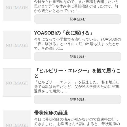
今日から仕事初めなので、また投稿を再開したいと
思います(^^) 冬休み中に帯状疱疹が治ったので、前
から観たいと思っていた「...
記事を読む
YOASOBIの「夜に駆ける」
今年になって小学校でも流行っている、YOASOBIの
「夜に駆ける」という曲 ↓ 紅白出場も決まったとか
で、その流行ぶ...
記事を読む
『ヒルビリー・エレジー』を観て思うこ
と
『ヒルビリー・エレジー』を観ました。 私も地方出
身で両親は高卒だけど、父が私の学費のために早期
退職をして用意し...
記事を読む
帯状疱疹の経過
今日は帯状疱疹の痛みが引かないので皮膚科に行っ
てきました。 お医者さんの話によると、帯状疱疹の