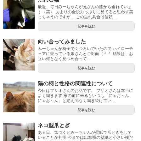
最近、毎日みーちゃんが兄さんの膝から垂れていま
す（笑） あまりの全脱力っぷりに見てると思わず笑
っちゃうのですが… この垂れ具合は信頼...
記事を読む
向い合ってみました
みーちゃんが椅子でくつろいでいたので ハイローチ
ェアに乗っている娘さんとご対面（＾＾ 結果は、お
互い何となく見つめ合って...
記事を読む
猫の柄と性格の関連性について
今日はフサオさんのお話です。 フサオさんは本当に
よく鳴きます 家の前に来るといつも「にゃお～ん、
にゃお～ん」と絶え間なく鳴き続けてい...
記事を読む
ネコ型爪とぎ
ある日、気づくとみーちゃんが壁紙で爪とぎをして
いることが判明 今までは出窓横の壁紙と小さい襖だ