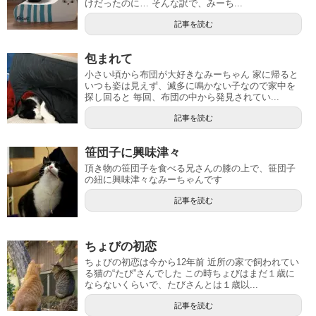
けだったのに… そんな訳で、みーち...
記事を読む
包まれて
小さい頃から布団が大好きなみーちゃん 家に帰ると
いつも姿は見えず、滅多に鳴かない子なので家中を
探し回ると 毎回、布団の中から発見されてい...
記事を読む
笹団子に興味津々
頂き物の笹団子を食べる兄さんの膝の上で、笹団子
の紐に興味津々なみーちゃんです
記事を読む
ちょびの初恋
ちょびの初恋は今から12年前 近所の家で飼われてい
る猫の“たび”さんでした この時ちょびはまだ１歳に
ならないくらいで、たびさんとは１歳以...
記事を読む