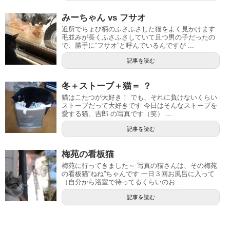
みーちゃん vs フサオ
近所でちょび柄のふさふさした猫をよく見かけます
毛並みが長くふさふさしていて且つ男の子だったの
で、勝手に“フサオ”と呼んでいるんですが ...
記事を読む
冬＋ストーブ＋猫＝ ？
猫はこたつが大好き！ でも、それに負けないくらい
ストーブだって大好きです 今日はそんなストーブを
愛する猫、吉郎 の写真です（笑） ...
記事を読む
梅苑の看板猫
梅苑に行ってきました～ 写真の猫さんは、その梅苑
の看板猫“ねね”ちゃんです 一日３回お風呂に入って
（自分から浴室で待ってるくらいのお...
記事を読む