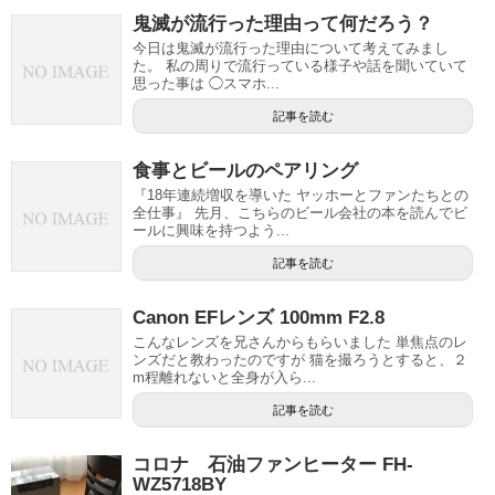
鬼滅が流行った理由って何だろう？
今日は鬼滅が流行った理由について考えてみまし
た。 私の周りで流行っている様子や話を聞いていて
思った事は ◯スマホ...
記事を読む
食事とビールのペアリング
『18年連続増収を導いた ヤッホーとファンたちとの
全仕事』 先月、こちらのビール会社の本を読んでビ
ールに興味を持つよう...
記事を読む
Canon EFレンズ 100mm F2.8
こんなレンズを兄さんからもらいました 単焦点のレ
ンズだと教わったのですが 猫を撮ろうとすると、２
m程離れないと全身が入ら...
記事を読む
コロナ 石油ファンヒーター FH-
WZ5718BY