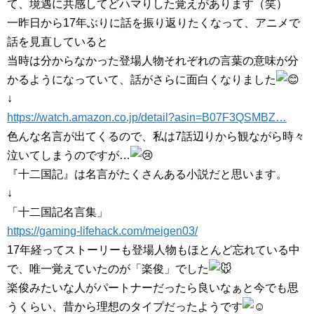
て、境遇に共感してどハマりした覚えがあります（笑）
一昨日から17年ぶりに話を振り返りたくなって、アニメで
話を見直していると
当時は分からなかった登場人物それぞれの言葉の意味が分
かるようになっていて、話がさらに面白くなりました
↓
https://watch.amazon.co.jp/detail?asin=B07F3QSMBZ…
色んな名言が出てくるので、私は7話辺りから観ながら時々
泣いてしまうのですが…
『十二国記』は名言がたくさんある小説だと思います。
↓
「十二国記名言集」
https://gaming-lifehack.com/meigen03/
17年経ってストーリーも登場人物もほとんど忘れている中
で、唯一覚えていたのが「楽俊」でした
楽俊みたいな人がパートナーだったら良いなぁと今でも思
うくらい、昔から理想のタイプだったようです