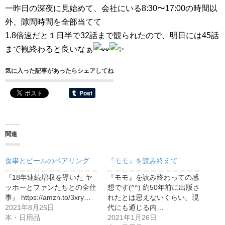
一昨日の深夜に見始めて、会社にいる8:30〜17:00の時間以
外、隙間時間を全部当てて
1.8倍速だと１日半で32話まで観られたので、明日には45話
まで観終わると良いなぁ
気に入った記事があったらシェアしてね
関連
食事とビールのペアリング
『モモ』を読み終えて
『18年連続増収を導いた ヤ
『モモ』を読み終わっての感
ッホーとファンたちとの全仕
想です(^^) 約50年前に出版さ
事』 https://amzn.to/3xry…
れたとは思えないくらい、現
2021年8月26日
代にも通じる内…
本・日用品
2021年1月26日