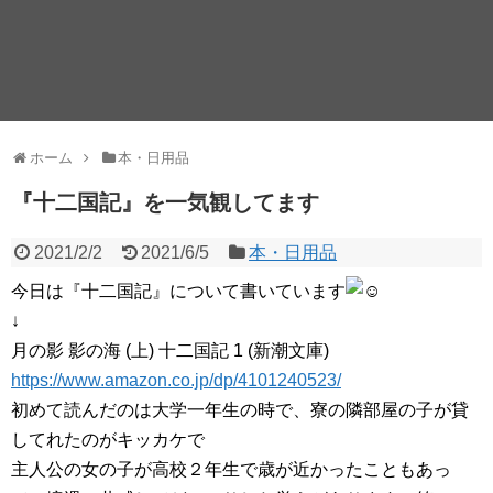
ホーム
本・日用品
『十二国記』を一気観してます
2021/2/2
2021/6/5
本・日用品
今日は『十二国記』について書いています
↓
月の影 影の海 (上) 十二国記 1 (新潮文庫)
https://www.amazon.co.jp/dp/4101240523/
初めて読んだのは大学一年生の時で、寮の隣部屋の子が貸
してれたのがキッカケで
主人公の女の子が高校２年生で歳が近かったこともあっ