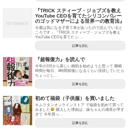
『TRICK スティーブ・ジョブズを教え
YouTube CEOを育てたシリコンバレー
のゴッドマザーによる世界一の教育法』
今週は気になる子育て本があったので読んでいると
ころです ↓ 『TRICK スティーブ・ジョブズを教え
YouTube CEOを育てたシ...
記事を読む
『超報復力』を読んで
今年の3月から新しい挑戦を始めようと思って 睡眠
時間が毎日、4時間前後になるくらい没頭していたら
ちょっとし...
記事を読む
初めて福袋（子供服）を買いました
キムラタンオンラインストア で福袋を初めて買って
みました
購入した理由は、妹ちゃんの成長が早す
ぎて 今年買っ...
記事を読む