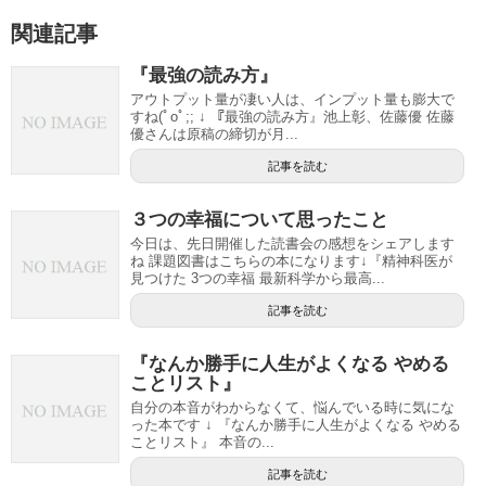
関連記事
『最強の読み方』
アウトプット量が凄い人は、インプット量も膨大で
すね(ﾟoﾟ;; ↓ 『最強の読み方』池上彰、佐藤優 佐藤
優さんは原稿の締切が月...
記事を読む
３つの幸福について思ったこと
今日は、先日開催した読書会の感想をシェアします
ね 課題図書はこちらの本になります↓『精神科医が
見つけた 3つの幸福 最新科学から最高...
記事を読む
『なんか勝手に人生がよくなる やめる
ことリスト』
自分の本音がわからなくて、悩んでいる時に気にな
った本です ↓ 『なんか勝手に人生がよくなる やめる
ことリスト』 本音の...
記事を読む